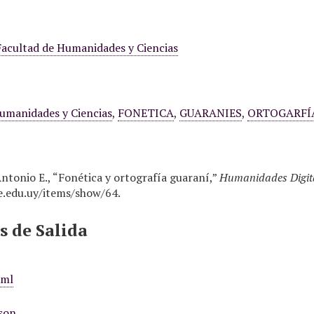
 Facultad de Humanidades y Ciencias
umanidades y Ciencias
,
FONETICA
,
GUARANIES
,
ORTOGARFÍ
onio E., “Fonética y ortografía guaraní,”
Humanidades Digit
ce.edu.uy/items/show/64
.
 de Salida
xml
son