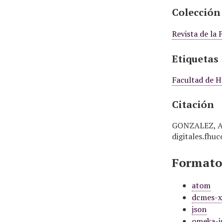
Colección
Revista de la
Etiquetas
Facultad de H
Citación
GONZALEZ, Ant
digitales.fhu
Formatos
atom
dcmes-
json
omeka-j