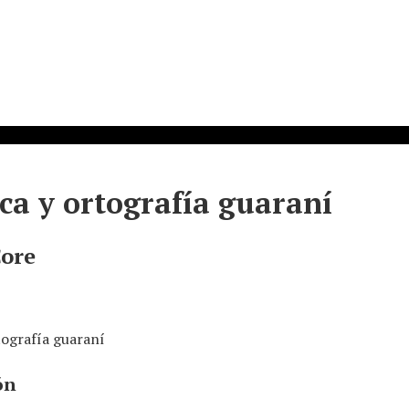
ca y ortografía guaraní
Core
tografía guaraní
ón