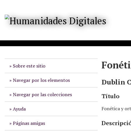
S
a
l
t
a
r
a
l
c
o
Fonéti
Sobre este sitio
n
t
e
Navegar por los elementos
Dublin 
n
i
Navegar por las colecciones
Título
d
o
Fonética y or
Ayuda
p
r
Descripci
Páginas amigas
i