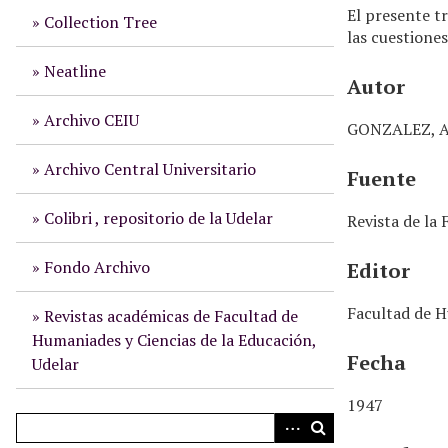
n
El presente tr
Collection Tree
c
las cuestione
i
p
Neatline
Autor
a
l
Archivo CEIU
GONZALEZ, A
Archivo Central Universitario
Fuente
Colibri , repositorio de la Udelar
Revista de la
Fondo Archivo
Editor
Facultad de H
Revistas académicas de Facultad de
Humaniades y Ciencias de la Educación,
Fecha
Udelar
1947