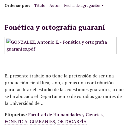
i
Ordenar por:
Título
Autor
Fecha de agregación
n
c
Fonética y ortografía guaraní
i
p
a
l
El presente trabajo no tiene la pretensión de ser una
producción científica, sino, apenas una contribución
para facilitar el estudio de las cuestiones guaraníes, a que
se ha abocado el Departamento de estudios guaraníes de
la Universidad de…
Etiquetas:
Facultad de Humanidades y Ciencias
,
FONETICA
,
GUARANIES
,
ORTOGARFÍA