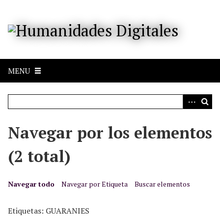
S
a
l
t
a
r
MENU
a
l
c
o
n
Navegar por los elementos
t
e
(2 total)
n
i
d
Navegar todo
Navegar por Etiqueta
Buscar elementos
o
p
Etiquetas: GUARANIES
r