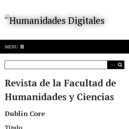
S
a
l
t
a
r
a
MENU
l
c
o
n
t
e
Revista de la Facultad de
n
i
Humanidades y Ciencias
d
o
p
Dublin Core
r
i
Título