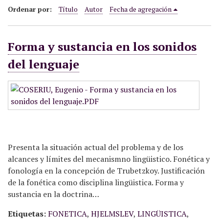
i
Ordenar por:
Título
Autor
Fecha de agregación
n
c
Forma y sustancia en los sonidos
i
p
del lenguaje
a
l
Presenta la situación actual del problema y de los
alcances y límites del mecanismno lingüistico. Fonética y
fonología en la concepción de Trubetzkoy. Justificación
de la fonética como disciplina lingüistica. Forma y
sustancia en la doctrina…
Etiquetas:
FONETICA
,
HJELMSLEV
,
LINGÜISTICA
,