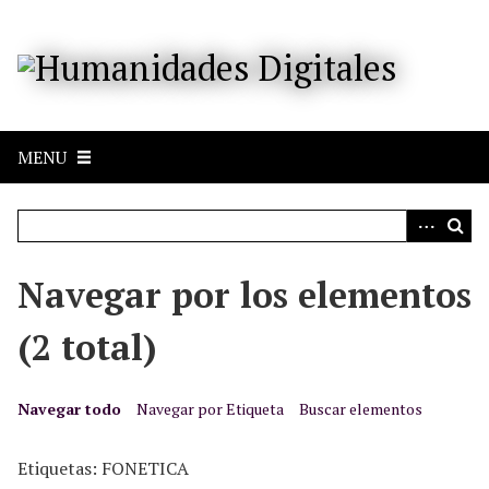
S
a
l
t
a
r
MENU
a
l
c
o
n
Navegar por los elementos
t
e
(2 total)
n
i
d
Navegar todo
Navegar por Etiqueta
Buscar elementos
o
p
Etiquetas: FONETICA
r