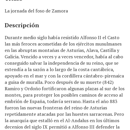
n
c
La jornada del foso de Zamora
i
p
Descripción
a
l
Durante medio siglo había resistido Alfonso II el Casto
las más feroces acometidas de los ejércitos musulmanes
en las abruptas montañas de Asturias, Alava, Castilla y
Galicia. Vencido a veces y a veces vencedor, había al cabo
conseguido salvar la independencia de su reino, que se
extendía a la sazón a lo largo de la costa cantábrica,
apoyado en el mar y con la cordillera cántabro-pirenaica
a guisa de muralla. Poco después de su muerte (842)
Ramiro y Ordoño fortificaron algunas plazas al sur de los
montes, para proteger los posibles caminos de acceso al
embrión de España, todavía serrano. Hasta el año 883
fueron las nuevas fronteras del reino de Asturias
repetidamente atacadas por las huestes sarracenas. Pero
la anarquía que estalló en el Al-Andalus en los últimos
decenios del siglo IX permitió a Alfonso III defender la