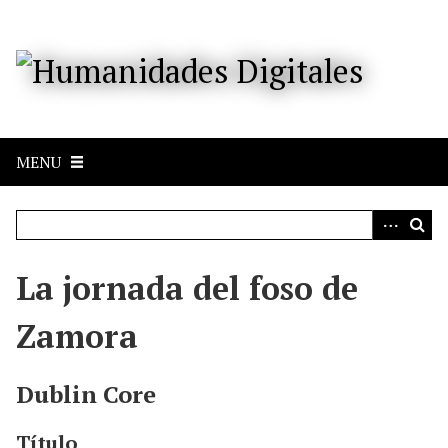
S
a
l
t
a
r
a
MENU
l
c
o
n
t
e
La jornada del foso de
n
i
Zamora
d
o
p
Dublin Core
r
i
Título