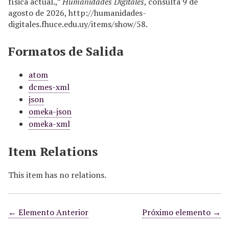
física actual.,”
Humanidades Digitales
, consulta 9 de
agosto de 2026,
http://humanidades-
digitales.fhuce.edu.uy/items/show/58
.
Formatos de Salida
atom
dcmes-xml
json
omeka-json
omeka-xml
Item Relations
This item has no relations.
← Elemento Anterior
Próximo elemento →