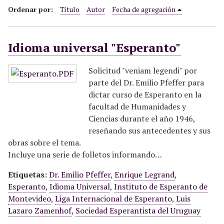
i
Ordenar por:
Título
Autor
Fecha de agregación
n
c
Idioma universal "Esperanto"
i
p
a
Solicitud "veniam legendi" por
l
parte del Dr. Emilio Pfeffer para
dictar curso de Esperanto en la
facultad de Humanidades y
Ciencias durante el año 1946,
reseñando sus antecedentes y sus
obras sobre el tema.
Incluye una serie de folletos informando…
Etiquetas:
Dr. Emilio Pfeffer
,
Enrique Legrand
,
Esperanto
,
Idioma Universal
,
Instituto de Esperanto de
Montevideo
,
Liga Internacional de Esperanto
,
Luis
Lazaro Zamenhof
,
Sociedad Esperantista del Uruguay