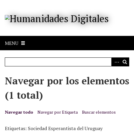
S
a
l
t
a
r
MENU
a
l
c
o
n
Navegar por los elementos
t
e
(1 total)
n
i
d
Navegar todo
Navegar por Etiqueta
Buscar elementos
o
p
Etiquetas: Sociedad Esperantista del Uruguay
r