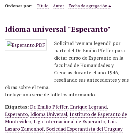
i
Ordenar por:
Título
Autor
Fecha de agregación
n
c
Idioma universal "Esperanto"
i
p
a
Solicitud "veniam legendi" por
l
parte del Dr. Emilio Pfeffer para
dictar curso de Esperanto en la
facultad de Humanidades y
Ciencias durante el año 1946,
reseñando sus antecedentes y sus
obras sobre el tema.
Incluye una serie de folletos informando…
Etiquetas:
Dr. Emilio Pfeffer
,
Enrique Legrand
,
Esperanto
,
Idioma Universal
,
Instituto de Esperanto de
Montevideo
,
Liga Internacional de Esperanto
,
Luis
Lazaro Zamenhof
,
Sociedad Esperantista del Uruguay