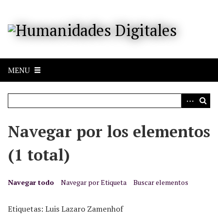
S
a
l
t
a
r
MENU
a
l
c
o
n
Navegar por los elementos
t
e
(1 total)
n
i
d
Navegar todo
Navegar por Etiqueta
Buscar elementos
o
p
Etiquetas: Luis Lazaro Zamenhof
r