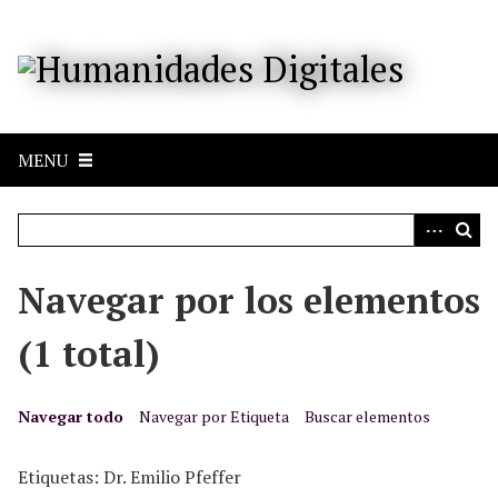
S
a
l
t
a
r
MENU
a
l
c
o
n
Navegar por los elementos
t
e
(1 total)
n
i
d
Navegar todo
Navegar por Etiqueta
Buscar elementos
o
p
Etiquetas: Dr. Emilio Pfeffer
r