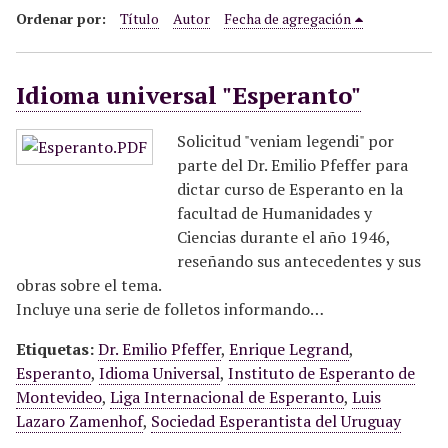
i
Ordenar por:
Título
Autor
Fecha de agregación
n
c
Idioma universal "Esperanto"
i
p
a
Solicitud "veniam legendi" por
l
parte del Dr. Emilio Pfeffer para
dictar curso de Esperanto en la
facultad de Humanidades y
Ciencias durante el año 1946,
reseñando sus antecedentes y sus
obras sobre el tema.
Incluye una serie de folletos informando…
Etiquetas:
Dr. Emilio Pfeffer
,
Enrique Legrand
,
Esperanto
,
Idioma Universal
,
Instituto de Esperanto de
Montevideo
,
Liga Internacional de Esperanto
,
Luis
Lazaro Zamenhof
,
Sociedad Esperantista del Uruguay