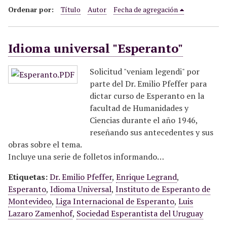
i
Ordenar por:
Título
Autor
Fecha de agregación
n
c
Idioma universal "Esperanto"
i
p
a
Solicitud "veniam legendi" por
l
parte del Dr. Emilio Pfeffer para
dictar curso de Esperanto en la
facultad de Humanidades y
Ciencias durante el año 1946,
reseñando sus antecedentes y sus
obras sobre el tema.
Incluye una serie de folletos informando…
Etiquetas:
Dr. Emilio Pfeffer
,
Enrique Legrand
,
Esperanto
,
Idioma Universal
,
Instituto de Esperanto de
Montevideo
,
Liga Internacional de Esperanto
,
Luis
Lazaro Zamenhof
,
Sociedad Esperantista del Uruguay