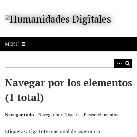
S
a
l
t
a
r
MENU
a
l
c
o
n
Navegar por los elementos
t
e
(1 total)
n
i
d
Navegar todo
Navegar por Etiqueta
Buscar elementos
o
p
Etiquetas: Liga Internacional de Esperanto
r