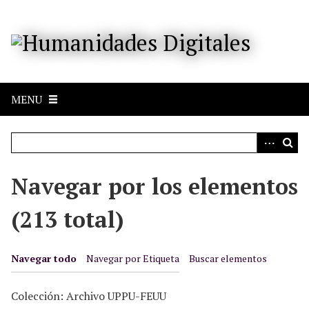
S
a
l
t
a
r
MENU
a
l
c
o
n
Navegar por los elementos
t
e
(213 total)
n
i
d
Navegar todo
Navegar por Etiqueta
Buscar elementos
o
p
Colección: Archivo UPPU-FEUU
r