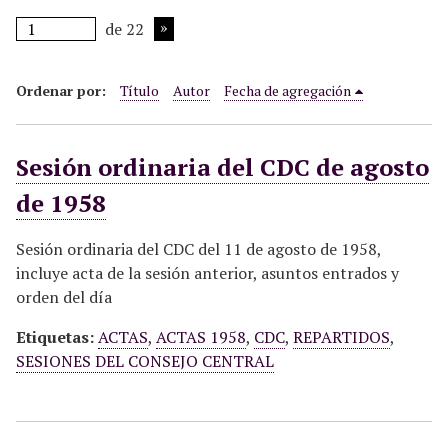
i
de 22
n
c
i
Ordenar por:
Título
Autor
Fecha de agregación
p
a
Sesión ordinaria del CDC de agosto
l
de 1958
Sesión ordinaria del CDC del 11 de agosto de 1958,
incluye acta de la sesión anterior, asuntos entrados y
orden del día
Etiquetas:
ACTAS
,
ACTAS 1958
,
CDC
,
REPARTIDOS
,
SESIONES DEL CONSEJO CENTRAL