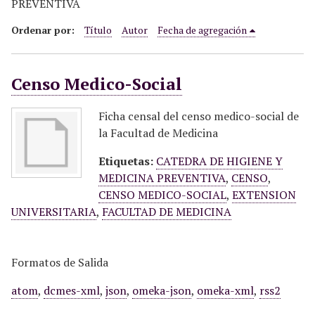
PREVENTIVA
i
n
Ordenar por:
Título
Autor
Fecha de agregación
c
i
Censo Medico-Social
p
a
l
Ficha censal del censo medico-social de
la Facultad de Medicina
Etiquetas:
CATEDRA DE HIGIENE Y
MEDICINA PREVENTIVA
,
CENSO
,
CENSO MEDICO-SOCIAL
,
EXTENSION
UNIVERSITARIA
,
FACULTAD DE MEDICINA
Formatos de Salida
atom
,
dcmes-xml
,
json
,
omeka-json
,
omeka-xml
,
rss2