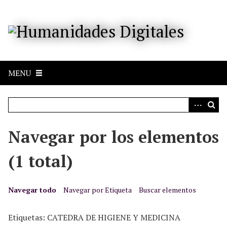
S
a
l
t
a
r
MENU
a
l
c
o
n
Navegar por los elementos
t
e
(1 total)
n
i
d
Navegar todo
Navegar por Etiqueta
Buscar elementos
o
p
Etiquetas: CATEDRA DE HIGIENE Y MEDICINA
r