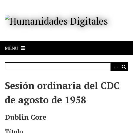
S
a
l
t
a
r
a
MENU
l
c
o
n
t
e
Sesión ordinaria del CDC
n
i
de agosto de 1958
d
o
p
Dublin Core
r
i
Título