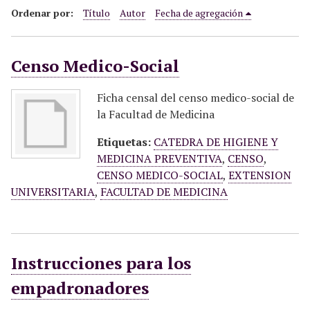
i
Ordenar por:
Título
Autor
Fecha de agregación
n
c
Censo Medico-Social
i
p
a
Ficha censal del censo medico-social de
l
la Facultad de Medicina
Etiquetas:
CATEDRA DE HIGIENE Y
MEDICINA PREVENTIVA
,
CENSO
,
CENSO MEDICO-SOCIAL
,
EXTENSION
UNIVERSITARIA
,
FACULTAD DE MEDICINA
Instrucciones para los
empadronadores