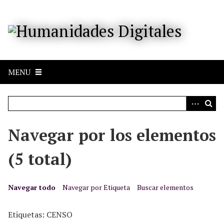
S
a
l
t
a
r
MENU
a
l
c
o
n
Navegar por los elementos
t
e
(5 total)
n
i
d
Navegar todo
Navegar por Etiqueta
Buscar elementos
o
p
Etiquetas: CENSO
r