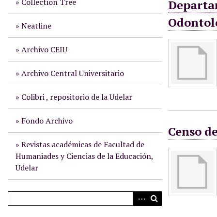
Collection Tree
Departam
i
Odontol
n
Neatline
c
i
Archivo CEIU
p
a
Archivo Central Universitario
l
Colibri , repositorio de la Udelar
Fondo Archivo
Censo de
Revistas académicas de Facultad de
Humaniades y Ciencias de la Educación,
Udelar