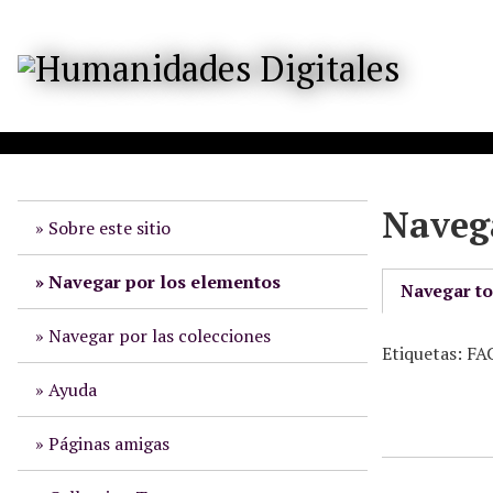
S
a
l
t
a
r
a
l
Navega
c
Sobre este sitio
o
n
Navegar por los elementos
Navegar t
t
e
Navegar por las colecciones
Etiquetas: 
n
i
Ayuda
d
o
Páginas amigas
p
r