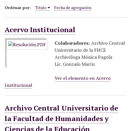
n
c
Ordenar por:
Título
Fecha de agregación
i
p
a
Acervo Institucional
l
Colaboradores:
Archivo Central
Universitario de la FHCE
Archivóloga Mónica Pagola
Lic. Gonzalo Marín
Ver el elemento en Acervo
Institucional
Archivo Central Universitario de
la Facultad de Humanidades y
Ciencias de la Educación