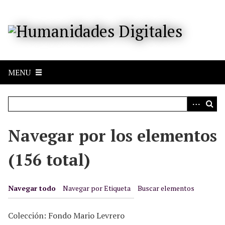
S
a
l
t
a
r
MENU
a
l
c
o
n
Navegar por los elementos
t
e
(156 total)
n
i
d
Navegar todo
Navegar por Etiqueta
Buscar elementos
o
p
Colección: Fondo Mario Levrero
r