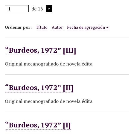
i
de 16
n
c
i
Ordenar por:
Título
Autor
Fecha de agregación
p
a
“Burdeos, 1972” [III]
l
Original mecanografiado de novela édita
“Burdeos, 1972” [II]
Original mecanografiado de novela édita
“Burdeos, 1972” [I]