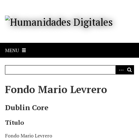
S
a
l
t
a
r
a
MENU
l
c
o
n
t
e
Fondo Mario Levrero
n
i
d
Dublin Core
o
p
Título
r
i
Fondo Mario Levrero