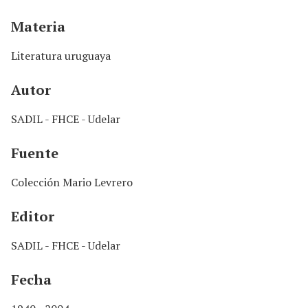
n
c
Materia
i
p
Literatura uruguaya
a
l
Autor
SADIL - FHCE - Udelar
Fuente
Colección Mario Levrero
Editor
SADIL - FHCE - Udelar
Fecha