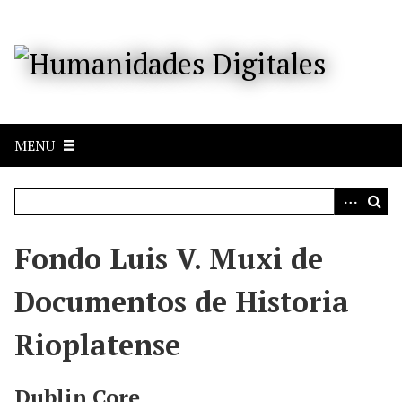
S
a
l
t
a
r
a
MENU
l
c
o
n
t
e
Fondo Luis V. Muxi de
n
i
Documentos de Historia
d
o
Rioplatense
p
r
i
Dublin Core