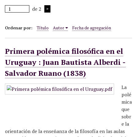
i
de 2
n
c
i
Ordenar por:
Título
Autor
Fecha de agregación
p
a
Primera polémica filosófica en el
l
Uruguay : Juan Bautista Alberdi -
Salvador Ruano (1838)
La
polé
mica
que
sobr
e la
orientación de la enseñanza de la filosofía en las aulas