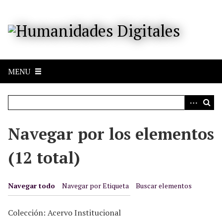
S
a
l
t
a
r
MENU
a
l
c
o
n
Navegar por los elementos
t
e
(12 total)
n
i
d
Navegar todo
Navegar por Etiqueta
Buscar elementos
o
p
Colección: Acervo Institucional
r