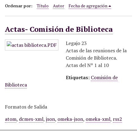
i
Ordenar por:
Título
Autor
Fecha de agregación
n
c
Actas- Comisión de Biblioteca
i
p
a
Legajo 23
l
Actas de las reuniones de la
Comisión de Biblioteca.
Actas del Nº 1 al 10
Etiquetas:
Comisión de
Biblioteca
Formatos de Salida
atom
,
dcmes-xml
,
json
,
omeka-json
,
omeka-xml
,
rss2