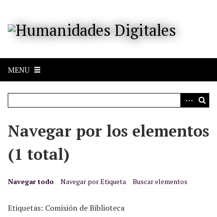
S
a
l
t
a
r
MENU
a
l
c
o
n
Navegar por los elementos
t
e
(1 total)
n
i
d
Navegar todo
Navegar por Etiqueta
Buscar elementos
o
p
Etiquetas: Comisión de Biblioteca
r