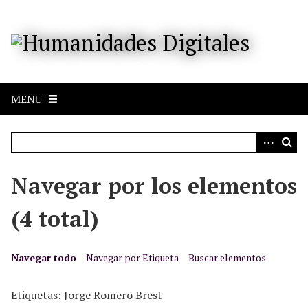
S
a
l
t
a
r
MENU
a
l
c
o
n
Navegar por los elementos
t
e
(4 total)
n
i
d
Navegar todo
Navegar por Etiqueta
Buscar elementos
o
p
Etiquetas: Jorge Romero Brest
r