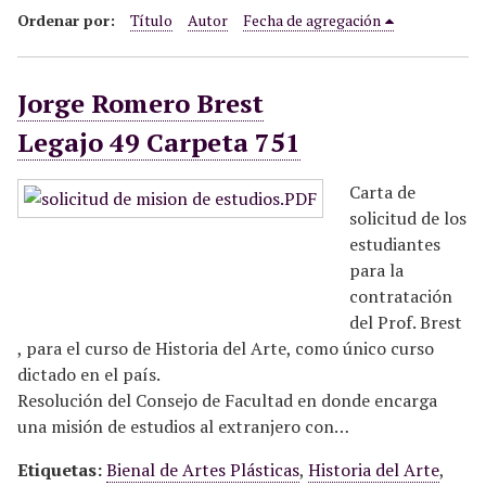
i
Ordenar por:
Título
Autor
Fecha de agregación
n
c
Jorge Romero Brest
i
p
Legajo 49 Carpeta 751
a
l
Carta de
solicitud de los
estudiantes
para la
contratación
del Prof. Brest
, para el curso de Historia del Arte, como único curso
dictado en el país.
Resolución del Consejo de Facultad en donde encarga
una misión de estudios al extranjero con…
Etiquetas:
Bienal de Artes Plásticas
,
Historia del Arte
,