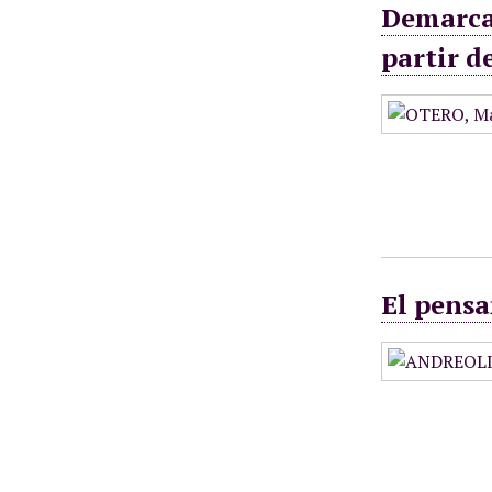
Demarcac
partir d
El pensa