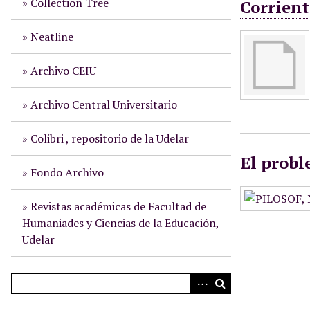
Collection Tree
Corrient
i
n
Neatline
c
i
Archivo CEIU
p
a
Archivo Central Universitario
l
Colibri , repositorio de la Udelar
El probl
Fondo Archivo
Revistas académicas de Facultad de
Humaniades y Ciencias de la Educación,
Udelar