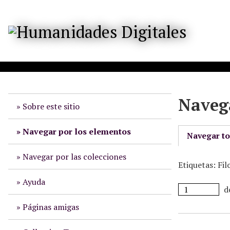
S
a
l
t
a
r
a
l
Navega
c
Sobre este sitio
o
n
Navegar por los elementos
Navegar t
t
e
Navegar por las colecciones
Etiquetas: Fil
n
i
Ayuda
d
d
o
Páginas amigas
p
r