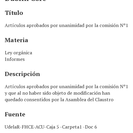
n
c
Título
i
p
Artículos aprobados por unanimidad por la comisión Nº1
a
l
Materia
Ley orgánica
Informes
Descripción
Artículos aprobados por unanimidad por la comisión Nº1
y que al no haber sido objeto de modificación han
quedado consentidos por la Asamblea del Claustro
Fuente
UdelaR-FHCE-ACU-Caja 5 -Carpeta1 -Doc 6