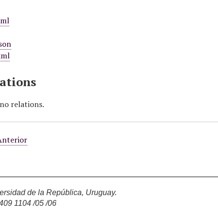
xml
son
xml
ations
no relations.
nterior
rsidad de la República, Uruguay.
2409 1104 /05 /06