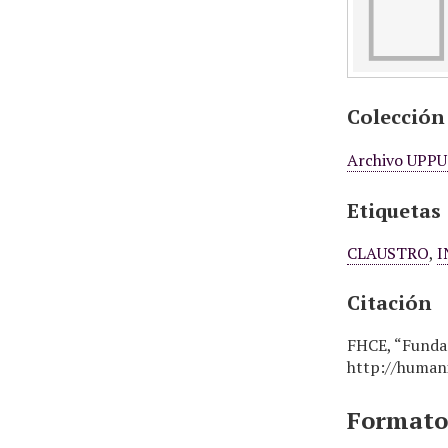
Colección
Archivo UPP
Etiquetas
CLAUSTRO
,
I
Citación
FHCE, “Fundam
http://humani
Formatos