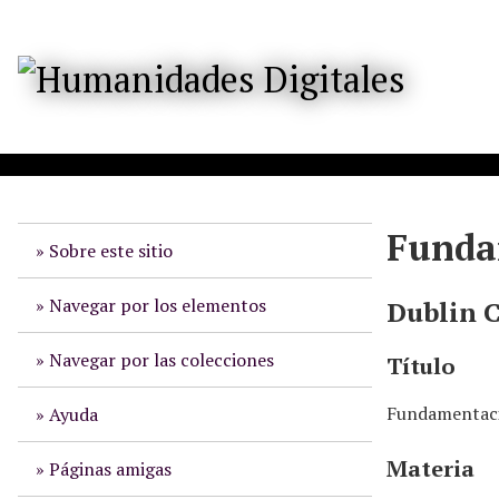
S
a
l
t
a
r
a
l
c
o
Fundam
Sobre este sitio
n
t
e
Navegar por los elementos
Dublin 
n
i
Navegar por las colecciones
Título
d
o
Fundamentació
Ayuda
p
r
Materia
Páginas amigas
i