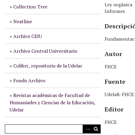
n
Ley orgánica
Collection Tree
c
Informes
i
p
Neatline
Descripci
a
l
Archivo CEIU
Fundamentació
Archivo Central Universitario
Autor
Colibri , repositorio de la Udelar
FHCE
Fondo Archivo
Fuente
UdelaR-FHCE-
Revistas académicas de Facultad de
Humaniades y Ciencias de la Educación,
Editor
Udelar
FHCE