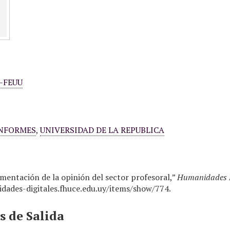
U-FEUU
NFORMES
,
UNIVERSIDAD DE LA REPUBLICA
entación de la opinión del sector profesoral,”
Humanidades D
dades-digitales.fhuce.edu.uy/items/show/774
.
 de Salida