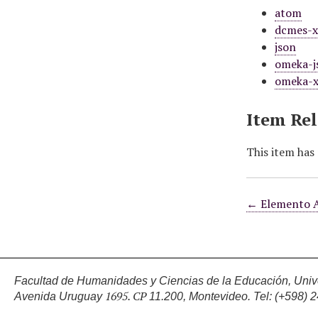
atom
dcmes-
json
omeka-j
omeka-
Item Rel
This item has 
← Elemento A
Facultad de Humanidades y Ciencias de la Educación, Unive
1695. CP
Avenida Uruguay
11.200, Montevideo.
Tel: (+598) 