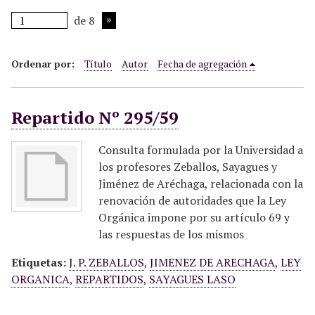
i
de 8
n
c
i
Ordenar por:
Título
Autor
Fecha de agregación
p
a
Repartido Nº 295/59
l
Consulta formulada por la Universidad a
los profesores Zeballos, Sayagues y
Jiménez de Aréchaga, relacionada con la
renovación de autoridades que la Ley
Orgánica impone por su artículo 69 y
las respuestas de los mismos
Etiquetas:
J. P. ZEBALLOS
,
JIMENEZ DE ARECHAGA
,
LEY
ORGANICA
,
REPARTIDOS
,
SAYAGUES LASO