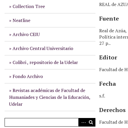
n
REAL de AZUA
Collection Tree
c
i
Fuente
p
Neatline
a
Real de Azúa,
l
Archivo CEIU
Política inter
27 p..
Archivo Central Universitario
Editor
Colibri , repositorio de la Udelar
Facultad de H
Fondo Archivo
Fecha
Revistas académicas de Facultad de
s.f.
Humaniades y Ciencias de la Educación,
Udelar
Derechos
Facultad de H