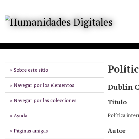
S
a
l
t
a
r
a
l
c
o
Políti
Sobre este sitio
n
t
e
Navegar por los elementos
Dublin 
n
i
Navegar por las colecciones
Título
d
o
Política inte
Ayuda
p
r
Autor
Páginas amigas
i