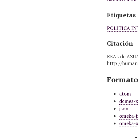
Etiquetas
POLITICA I
Citación
REAL de AZUA,
http://humani
Formatos
atom
dcmes-
json
omeka-j
omeka-