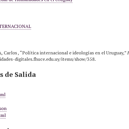
NTERNACIONAL
 Carlos , “Política internacional e ideologías en el Uruguay,”
dades-digitales.fhuce.edu.uy/items/show/358
.
 de Salida
xml
son
xml