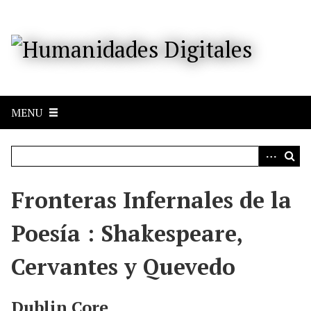
S
a
l
t
a
r
a
MENU
l
c
o
n
t
e
Fronteras Infernales de la
n
i
Poesía : Shakespeare,
d
o
Cervantes y Quevedo
p
r
i
Dublin Core