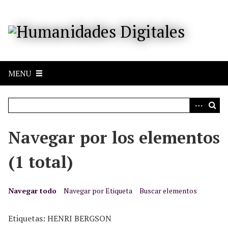
S
a
l
t
a
r
MENU
a
l
c
o
n
Navegar por los elementos
t
e
(1 total)
n
i
d
Navegar todo
Navegar por Etiqueta
Buscar elementos
o
p
Etiquetas: HENRI BERGSON
r