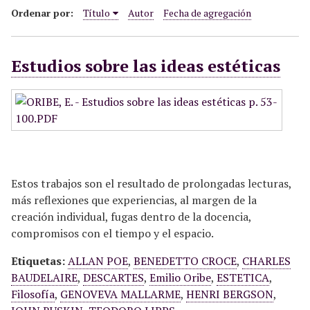
i
Ordenar por:
Título
Autor
Fecha de agregación
n
c
Estudios sobre las ideas estéticas
i
p
a
l
Estos trabajos son el resultado de prolongadas lecturas,
más reflexiones que experiencias, al margen de la
creación individual, fugas dentro de la docencia,
compromisos con el tiempo y el espacio.
Etiquetas:
ALLAN POE
,
BENEDETTO CROCE
,
CHARLES
BAUDELAIRE
,
DESCARTES
,
Emilio Oribe
,
ESTETICA
,
Filosofía
,
GENOVEVA MALLARME
,
HENRI BERGSON
,