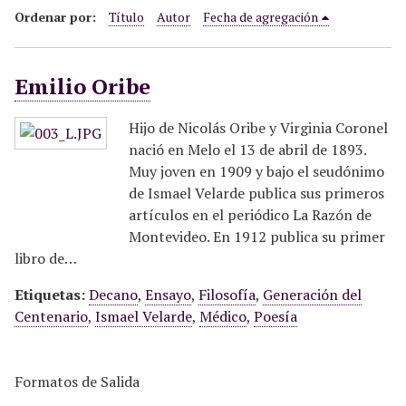
i
Ordenar por:
Título
Autor
Fecha de agregación
n
c
Emilio Oribe
i
p
a
Hijo de Nicolás Oribe y Virginia Coronel
l
nació en Melo el 13 de abril de 1893.
Muy joven en 1909 y bajo el seudónimo
de Ismael Velarde publica sus primeros
artículos en el periódico La Razón de
Montevideo. En 1912 publica su primer
libro de…
Etiquetas:
Decano
,
Ensayo
,
Filosofía
,
Generación del
Centenario
,
Ismael Velarde
,
Médico
,
Poesía
Formatos de Salida