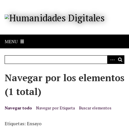
S
a
l
t
a
r
MENU
a
l
c
o
n
Navegar por los elementos
t
e
(1 total)
n
i
d
Navegar todo
Navegar por Etiqueta
Buscar elementos
o
p
Etiquetas: Ensayo
r