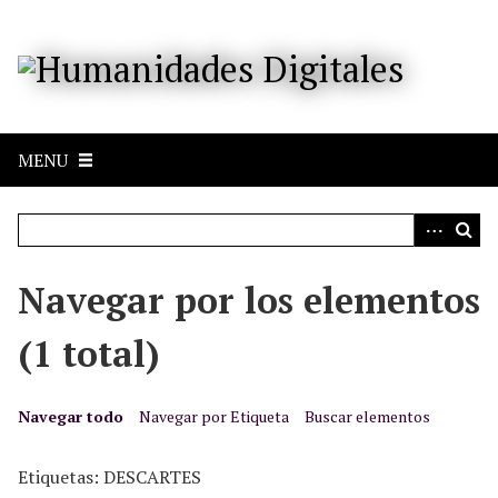
S
a
l
t
a
r
MENU
a
l
c
o
n
Navegar por los elementos
t
e
(1 total)
n
i
d
Navegar todo
Navegar por Etiqueta
Buscar elementos
o
p
Etiquetas: DESCARTES
r