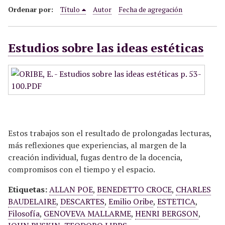
i
Ordenar por:
Título
Autor
Fecha de agregación
n
c
Estudios sobre las ideas estéticas
i
p
a
l
Estos trabajos son el resultado de prolongadas lecturas,
más reflexiones que experiencias, al margen de la
creación individual, fugas dentro de la docencia,
compromisos con el tiempo y el espacio.
Etiquetas:
ALLAN POE
,
BENEDETTO CROCE
,
CHARLES
BAUDELAIRE
,
DESCARTES
,
Emilio Oribe
,
ESTETICA
,
Filosofía
,
GENOVEVA MALLARME
,
HENRI BERGSON
,