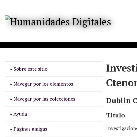
S
a
l
t
a
r
a
l
c
o
Invest
Sobre este sitio
n
t
Cteno
e
Navegar por los elementos
n
i
Navegar por las colecciones
Dublin 
d
o
Ayuda
Título
p
r
Investigacion
Páginas amigas
i