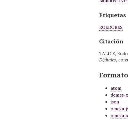
Biblioteca Vi
Etiquetas
ROEDORES
Citación
TALICE, Rodol
Digitales
, con
Formatos
atom
dcmes-
json
omeka-j
omeka-