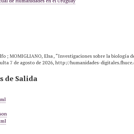
rtual de Humanidades en el Uruguay
fo ; MOMIGLIANO, Elsa , “Investigaciones sobre la biología d
sulta 7 de agosto de 2026,
http://humanidades-digitales.fhuce
 de Salida
xml
son
xml