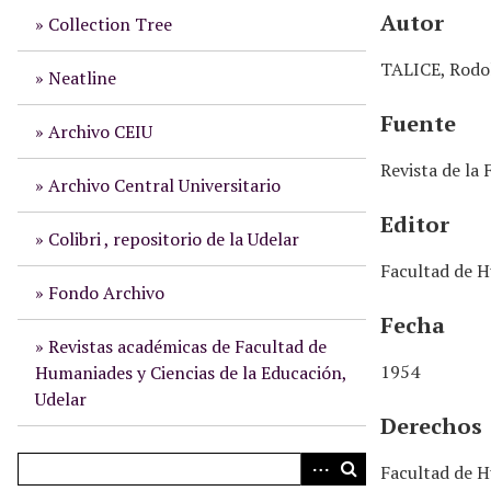
n
Autor
Collection Tree
c
i
TALICE, Rodo
p
Neatline
a
Fuente
l
Archivo CEIU
Revista de la
Archivo Central Universitario
Editor
Colibri , repositorio de la Udelar
Facultad de H
Fondo Archivo
Fecha
Revistas académicas de Facultad de
1954
Humaniades y Ciencias de la Educación,
Udelar
Derechos
Facultad de H