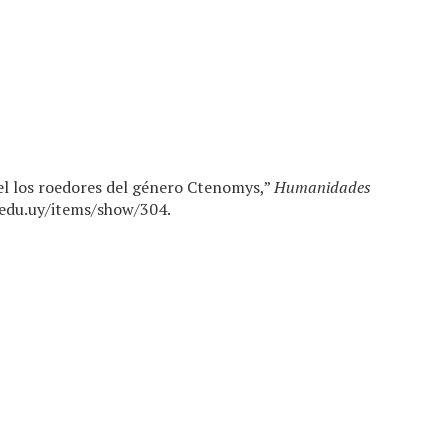
el los roedores del género Ctenomys,”
Humanidades
.edu.uy/items/show/304
.