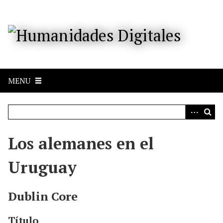
S
a
l
t
a
r
a
MENU
l
c
o
n
t
e
Los alemanes en el
n
i
Uruguay
d
o
p
Dublin Core
r
i
Título