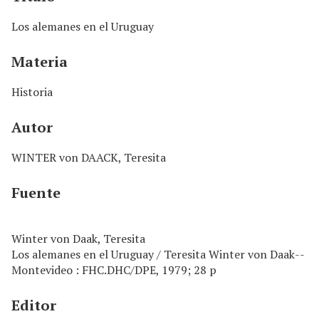
n
c
Los alemanes en el Uruguay
i
p
Materia
a
l
Historia
Autor
WINTER von DAACK, Teresita
Fuente
Winter von Daak, Teresita
Los alemanes en el Uruguay / Teresita Winter von Daak--
Montevideo : FHC.DHC/DPE, 1979; 28 p
Editor