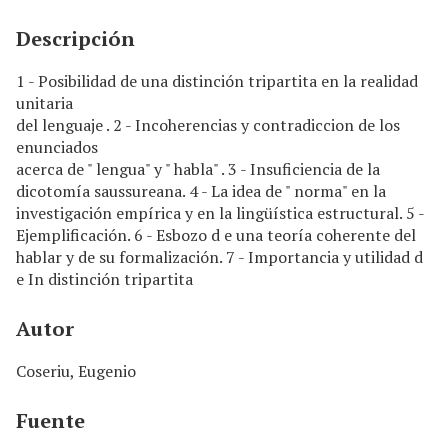
n
c
Descripción
i
p
1 - Posibilidad de una distinción tripartita en la realidad
a
unitaria
l
del lenguaje . 2 - Incoherencias y contradiccion de los
enunciados
acerca de " lengua" y " habla" . 3 - Insuficiencia de la
dicotomía saussureana. 4 - La idea de " norma" en la
investigación empírica y en la lingüística estructural. 5 -
Ejemplificación. 6 - Esbozo d e una teoría coherente del
hablar y de su formalización. 7 - Importancia y utilidad d
e In distinción tripartita
Autor
Coseriu, Eugenio
Fuente