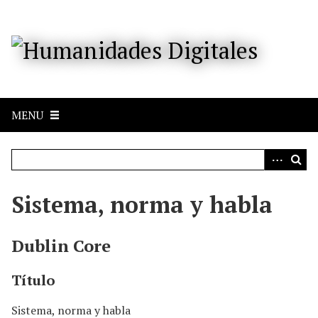
S
a
l
t
a
r
a
MENU
l
c
o
n
t
e
Sistema, norma y habla
n
i
d
Dublin Core
o
p
Título
r
i
Sistema, norma y habla