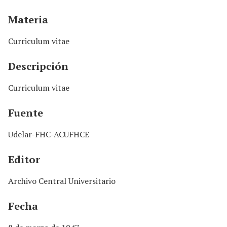
n
c
Materia
i
p
Curriculum vitae
a
l
Descripción
Curriculum vitae
Fuente
Udelar-FHC-ACUFHCE
Editor
Archivo Central Universitario
Fecha