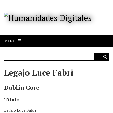
S
a
l
t
a
r
a
MENU
l
c
o
n
t
e
Legajo Luce Fabri
n
i
d
Dublin Core
o
p
Título
r
i
Legajo Luce Fabri