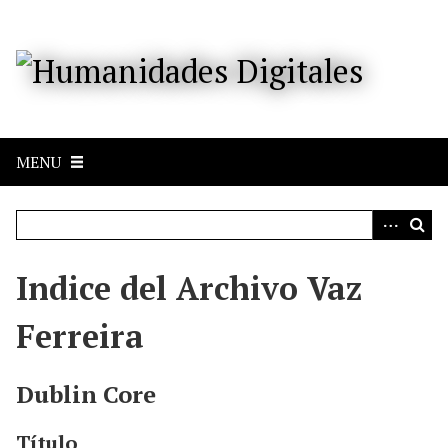
S
a
l
t
a
r
a
MENU
l
c
o
n
t
e
Indice del Archivo Vaz
n
i
Ferreira
d
o
p
Dublin Core
r
i
Título