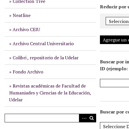
Collection Tree
i
Reducir por 
n
Neatline
c
i
Archivo CEIU
p
Agregue un
a
Archivo Central Universitario
l
Colibri , repositorio de la Udelar
Buscar por i
ID (ejemplo: 
Fondo Archivo
Revistas académicas de Facultad de
Humaniades y Ciencias de la Educación,
Udelar
Buscar por c