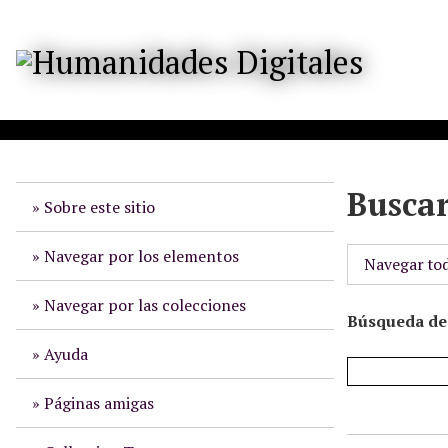
S
a
l
t
a
r
a
l
Busca
c
Sobre este sitio
o
n
Navegar por los elementos
Navegar to
t
e
Navegar por las colecciones
Búsqueda de 
n
i
Ayuda
d
o
Páginas amigas
p
r