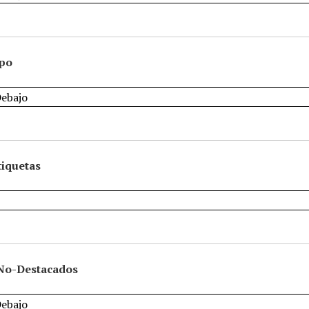
ipo
tiquetas
No-Destacados