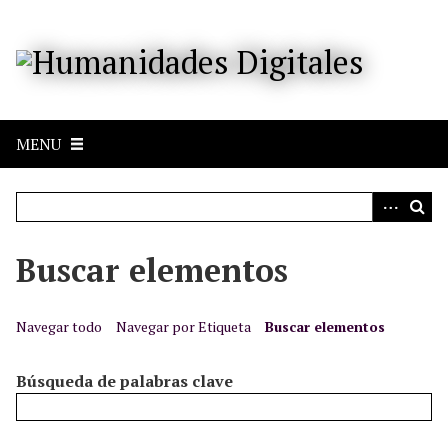
S
a
l
t
a
r
MENU
a
l
c
o
n
Buscar elementos
t
e
n
Navegar todo
Navegar por Etiqueta
Buscar elementos
i
d
Búsqueda de palabras clave
o
p
r