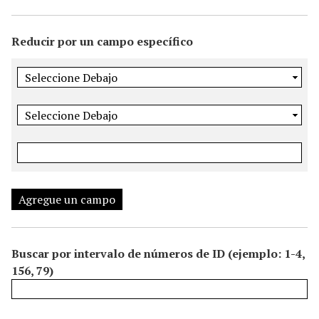
i
n
Reducir por un campo específico
c
i
p
a
l
Agregue un campo
Buscar por intervalo de números de ID (ejemplo: 1-4,
156, 79)