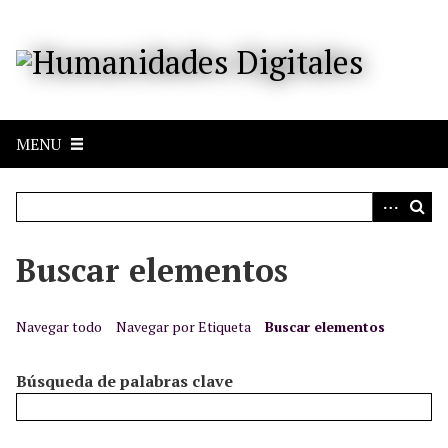
S
a
l
t
a
r
MENU
a
l
c
o
n
Buscar elementos
t
e
n
Navegar todo
Navegar por Etiqueta
Buscar elementos
i
d
Búsqueda de palabras clave
o
p
r