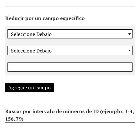
i
n
Reducir por un campo específico
c
i
p
a
l
Agregue un campo
Buscar por intervalo de números de ID (ejemplo: 1-4,
156, 79)