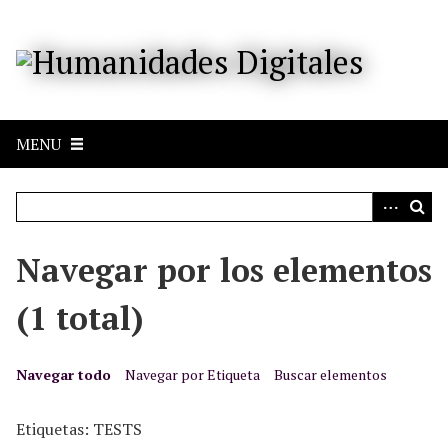
S
a
l
t
a
r
MENU
a
l
c
o
n
Navegar por los elementos
t
e
(1 total)
n
i
d
Navegar todo
Navegar por Etiqueta
Buscar elementos
o
p
Etiquetas: TESTS
r