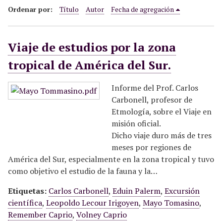
i
Ordenar por:
Título
Autor
Fecha de agregación
n
c
Viaje de estudios por la zona
i
p
tropical de América del Sur.
a
l
Informe del Prof. Carlos
Carbonell, profesor de
Etmología, sobre el Viaje en
misión oficial.
Dicho viaje duro más de tres
meses por regiones de
América del Sur, especialmente en la zona tropical y tuvo
como objetivo el estudio de la fauna y la…
Etiquetas:
Carlos Carbonell
,
Eduin Palerm
,
Excursión
científica
,
Leopoldo Lecour Irigoyen
,
Mayo Tomasino
,
Remember Caprio
,
Volney Caprio