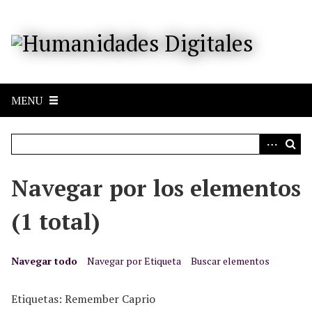
S
a
l
t
a
r
MENU
a
l
c
o
n
Navegar por los elementos
t
e
(1 total)
n
i
d
Navegar todo
Navegar por Etiqueta
Buscar elementos
o
p
Etiquetas: Remember Caprio
r