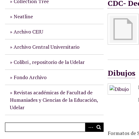
Collection Tree
CDC- De
i
n
Neatline
c
i
Archivo CEIU
p
a
Archivo Central Universitario
l
Colibri , repositorio de la Udelar
Dibujos
Fondo Archivo
Revistas académicas de Facultad de
Humaniades y Ciencias de la Educación,
Udelar
Formatos de S