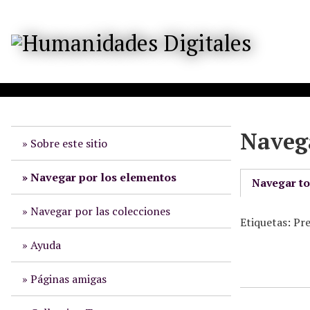
S
a
l
t
a
r
a
l
Navega
c
Sobre este sitio
o
n
Navegar por los elementos
Navegar t
t
e
Navegar por las colecciones
Etiquetas: Pr
n
i
Ayuda
d
o
Páginas amigas
p
r