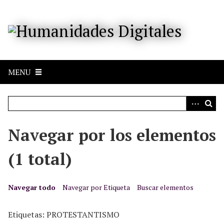
S
a
l
t
a
r
MENU
a
l
c
o
n
Navegar por los elementos
t
e
(1 total)
n
i
d
Navegar todo
Navegar por Etiqueta
Buscar elementos
o
p
Etiquetas: PROTESTANTISMO
r