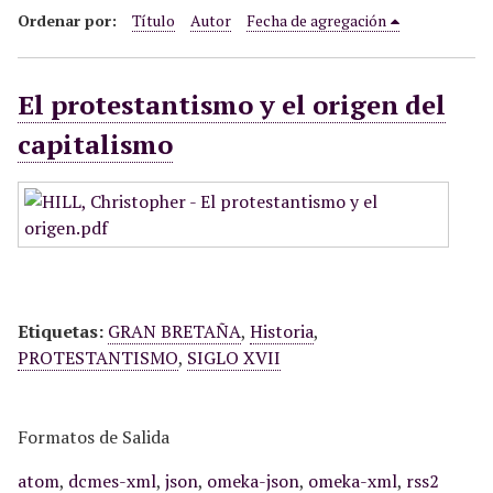
i
Ordenar por:
Título
Autor
Fecha de agregación
n
c
El protestantismo y el origen del
i
p
capitalismo
a
l
Etiquetas:
GRAN BRETAÑA
,
Historia
,
PROTESTANTISMO
,
SIGLO XVII
Formatos de Salida
atom
,
dcmes-xml
,
json
,
omeka-json
,
omeka-xml
,
rss2