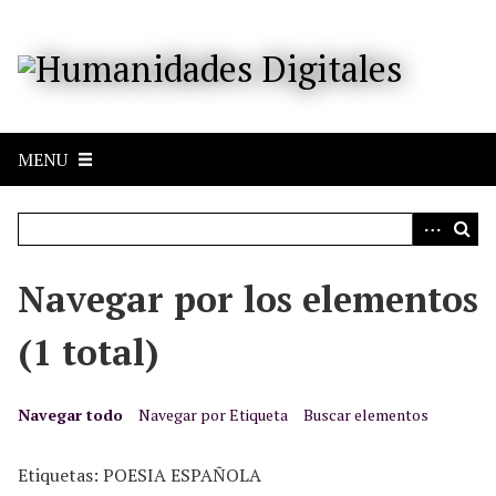
S
a
l
t
a
r
MENU
a
l
c
o
n
Navegar por los elementos
t
e
(1 total)
n
i
d
Navegar todo
Navegar por Etiqueta
Buscar elementos
o
p
Etiquetas: POESIA ESPAÑOLA
r