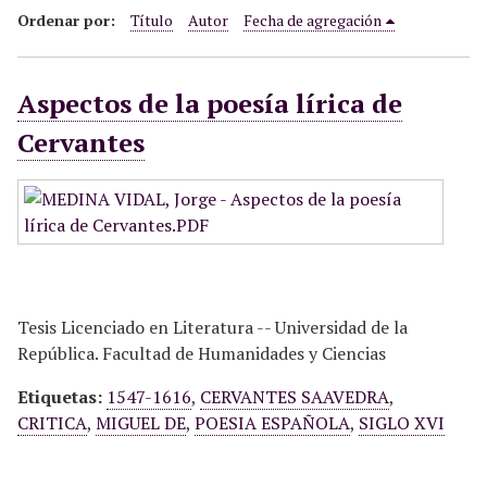
i
Ordenar por:
Título
Autor
Fecha de agregación
n
c
Aspectos de la poesía lírica de
i
p
Cervantes
a
l
Tesis Licenciado en Literatura -- Universidad de la
República. Facultad de Humanidades y Ciencias
Etiquetas:
1547-1616
,
CERVANTES SAAVEDRA
,
CRITICA
,
MIGUEL DE
,
POESIA ESPAÑOLA
,
SIGLO XVI