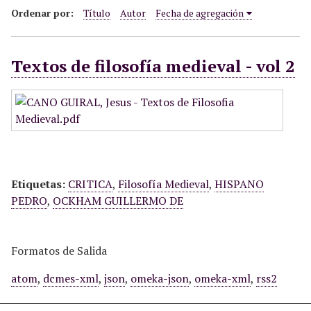
i
Ordenar por:
Título
Autor
Fecha de agregación
n
c
Textos de filosofía medieval - vol 2
i
p
a
l
Etiquetas:
CRITICA
,
Filosofía Medieval
,
HISPANO
PEDRO
,
OCKHAM GUILLERMO DE
Formatos de Salida
atom
,
dcmes-xml
,
json
,
omeka-json
,
omeka-xml
,
rss2