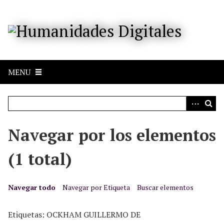
S
a
l
t
a
r
MENU
a
l
c
o
n
Navegar por los elementos
t
e
(1 total)
n
i
d
Navegar todo
Navegar por Etiqueta
Buscar elementos
o
p
Etiquetas: OCKHAM GUILLERMO DE
r