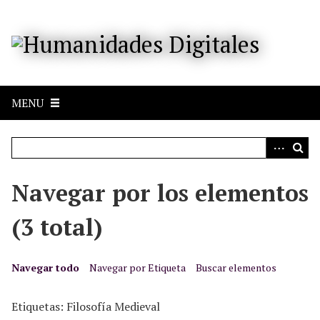
S
a
l
t
a
r
MENU
a
l
c
o
n
Navegar por los elementos
t
e
(3 total)
n
i
d
Navegar todo
Navegar por Etiqueta
Buscar elementos
o
p
Etiquetas: Filosofía Medieval
r