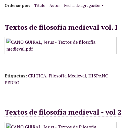
i
Ordenar por:
Título
Autor
Fecha de agregación
n
c
Textos de filosofía medieval vol. I
i
p
a
l
Etiquetas:
CRITICA
,
Filosofía Medieval
,
HISPANO
PEDRO
Textos de filosofía medieval - vol 2