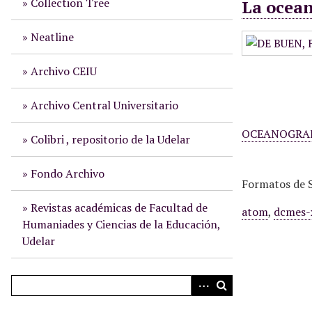
Collection Tree
La ocean
i
n
Neatline
c
i
Archivo CEIU
p
a
Archivo Central Universitario
l
OCEANOGRA
Colibri , repositorio de la Udelar
Fondo Archivo
Formatos de S
Revistas académicas de Facultad de
atom
,
dcmes-
Humaniades y Ciencias de la Educación,
Udelar