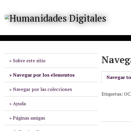
S
a
l
t
a
r
a
l
Navega
c
Sobre este sitio
o
n
Navegar por los elementos
Navegar t
t
e
Navegar por las colecciones
Etiquetas: 
n
i
Ayuda
d
o
Páginas amigas
p
r