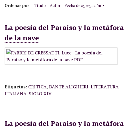
i
Ordenar por:
Título
Autor
Fecha de agregación
n
c
La poesía del Paraíso y la metáfora
i
p
de la nave
a
l
Etiquetas:
CRITICA
,
DANTE ALIGHIERI
,
LITERATURA
ITALIANA
,
SIGLO XIV
La poesía del Paraíso y la metáfora