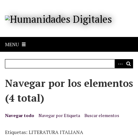
S
a
l
t
a
r
MENU
a
l
c
o
n
Navegar por los elementos
t
e
(4 total)
n
i
d
Navegar todo
Navegar por Etiqueta
Buscar elementos
o
p
Etiquetas: LITERATURA ITALIANA
r