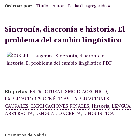
i
Ordenar por:
Título
Autor
Fecha de agregación
n
c
Sincronía, diacronía e historia. El
i
p
problema del cambio lingüistico
a
l
Etiquetas:
ESTRUCTURALISMO DIACRONICO
,
EXPLICACIOBES GENÉTICAS
,
EXPLICACIONES
CAUSALES
,
EXPLICACIONES FINALES
,
Historia
,
LENGUA
ABSTRACTA
,
LENGUA CONCRETA
,
LINGÜISTICA
Formatos de Salida