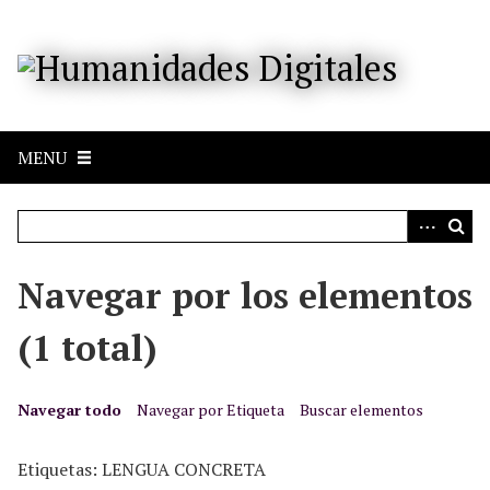
S
a
l
t
a
r
MENU
a
l
c
o
n
Navegar por los elementos
t
e
(1 total)
n
i
d
Navegar todo
Navegar por Etiqueta
Buscar elementos
o
p
Etiquetas: LENGUA CONCRETA
r