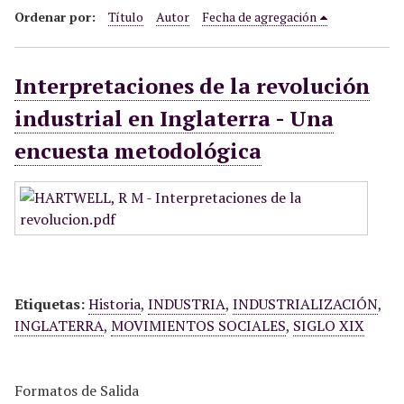
i
Ordenar por:
Título
Autor
Fecha de agregación
n
c
Interpretaciones de la revolución
i
p
industrial en Inglaterra - Una
a
encuesta metodológica
l
Etiquetas:
Historia
,
INDUSTRIA
,
INDUSTRIALIZACIÓN
,
INGLATERRA
,
MOVIMIENTOS SOCIALES
,
SIGLO XIX
Formatos de Salida