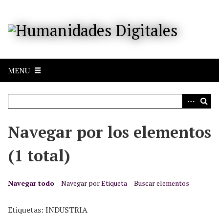
S
a
l
t
a
r
MENU
a
l
c
o
n
Navegar por los elementos
t
e
(1 total)
n
i
d
Navegar todo
Navegar por Etiqueta
Buscar elementos
o
p
Etiquetas: INDUSTRIA
r